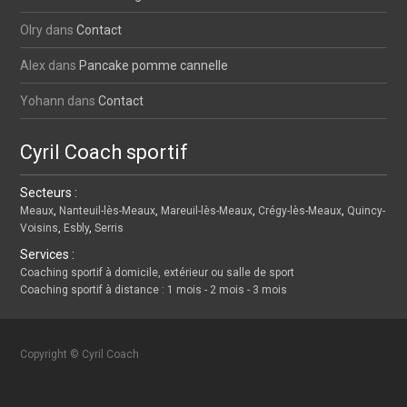
Olry
dans
Contact
Alex
dans
Pancake pomme cannelle
Yohann
dans
Contact
Cyril Coach sportif
Secteurs :
Meaux
,
Nanteuil-lès-Meaux
,
Mareuil-lès-Meaux
,
Crégy-lès-Meaux
,
Quincy-
Voisins
,
Esbly
,
Serris
Services :
Coaching sportif à domicile, extérieur ou salle de sport
Coaching sportif à distance
:
1 mois
-
2 mois
-
3 mois
Copyright © Cyril Coach